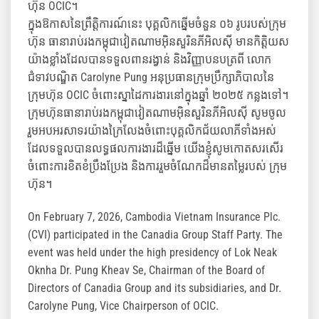
ហ៊ុន OCIC។
ក្នុងឱកាសនៃព្រឹត្តិការណ៍នេះ បុគ្គលិកឆ្នើមចំនួន ០៦ រូបរបស់ក្រុម
ហ៊ុន ធានារាប់រងកម្ពុជាវៀតណាមអ៊ិនសួរិនភីអិលស៊ី មានកិត្តិយស
យ៉ាងខ្លាំងដែលបានទទួលពានរង្វាន់ និងវិញ្ញាបនបត្រពី លោក
ជំទាវបណ្ឌិត Carolyne Pung អនុប្រធានក្រុមប្រឹក្សាភិបាលនៃ
ក្រុមហ៊ុន OCIC ចំពោះស្នាដៃការងារនៅក្នុងឆ្នាំ ២០២៥ កន្លងទៅ។
ក្រុមហ៊ុនធានារាប់រងកម្ពុជាវៀតណាមអ៊ិនសួរិនភីអិលស៊ី សូមចូល
រួមអបអរសាទរយ៉ាងក្រៃលែងចំពោះបុគ្គលិកជ័យលាភីទាំងអស់
ដែលទទួលបានលទ្ធផលការងារដ៏ឆ្នើម យើងខ្ញុំសូមកោតសរសើរ
ចំពោះការខិតខំប្រឹងប្រែង និងការរួមចំណែកដ៏មានតម្លៃរបស់ ក្រុម
ហ៊ុន។
On February 7, 2026, Cambodia Vietnam Insurance Plc.
(CVI) participated in the Canadia Group Staff Party. The
event was held under the high presidency of Lok Neak
Oknha Dr. Pung Kheav Se, Chairman of the Board of
Directors of Canadia Group and its subsidiaries, and Dr.
Carolyne Pung, Vice Chairperson of OCIC.