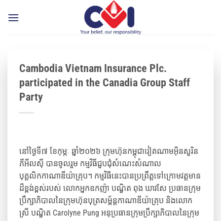
Skip
to
content
Cambodia Vietnam Insurance Plc.
participated in the Canadia Group Staff
Party
នៅថ្ងៃទី៧ ខែកុម្ភៈ ឆ្នាំ២០២៦ ក្រុមហ៊ុនកម្ពុជាវៀតណាមអ៊ិនសួរិន
ភីអីលស៊ី បានចូលរួម កម្មវិធីជួបជុំសំណេះសំណាល
បុគ្គលិកកាណាឌីយ៉ាគ្រុប។ កម្មវិធីនេះបានប្រព្រឹត្តទៅក្រោមវត្តមាន
ដ៏ខ្ពង់ខ្ពស់របស់ លោកអ្នកឧកញ៉ា បណ្ឌិត ពុង ឃាវសែ ប្រធានក្រុម
ប្រឹក្សាភិបាលនៃក្រុមហ៊ុនបុត្រសម្ព័ន្តកាណាឌីយ៉ាគ្រុប និងលោក
ស្រី បណ្ឌិត Carolyne Pung អនុប្រធានក្រុមប្រឹក្សាភិបាលនៃក្រុម